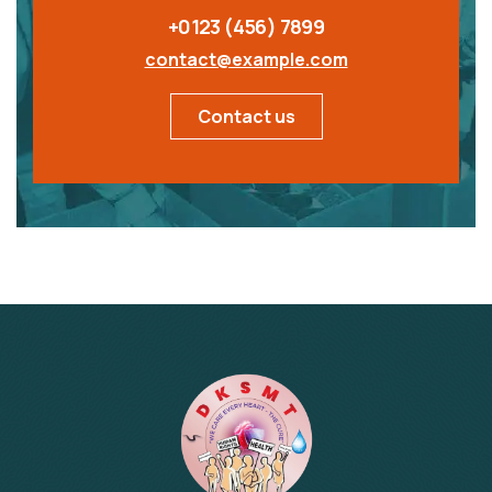
+0123 (456) 7899
contact@example.com
Contact us