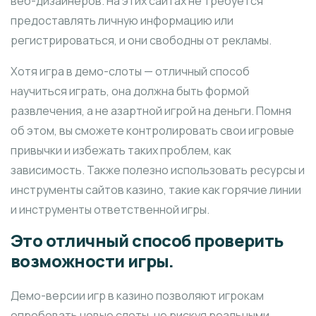
веб-дизайнеров. На этих сайтах не требуется
предоставлять личную информацию или
регистрироваться, и они свободны от рекламы.
Хотя игра в демо-слоты — отличный способ
научиться играть, она должна быть формой
развлечения, а не азартной игрой на деньги. Помня
об этом, вы сможете контролировать свои игровые
привычки и избежать таких проблем, как
зависимость. Также полезно использовать ресурсы и
инструменты сайтов казино, такие как горячие линии
и инструменты ответственной игры.
Это отличный способ проверить
возможности игры.
Демо-версии игр в казино позволяют игрокам
опробовать новые слоты, не рискуя реальными