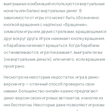
выигрышных комбинаций используются виртуальные
монеты или баланс виртуальных денег. В
зависимости от игры это может быть обозначено
кнопкой вращения с надписью «Вращение»,
символом игры или двумя стрелками, вращающимися
друг вокруг друга. Игрок нажимает кнопку вращения,
и барабаны начинают вращаться. Когда барабаны
останавливаются, игра показывает, выиграли ли вы
(на виртуальные деньги), или ничего, если вращение
проиграно.
Несмотря на некоторые недостатки, игра в демо-
версии игр — отличный способ проверить свои
навыки. Большинство онлайн-казино предлагают
демо-версии своих игровых автоматов, и многие из
них бесплатны. Некоторые даже позволяют игрокам