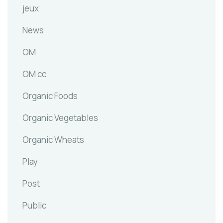
jeux
News
OM
OM cc
Organic Foods
Organic Vegetables
Organic Wheats
Play
Post
Public