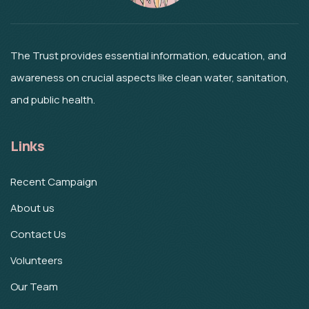
The Trust provides essential information, education, and
awareness on crucial aspects like clean water, sanitation,
and public health.
Links
Recent Campaign
About us
Contact Us
Volunteers
Our Team