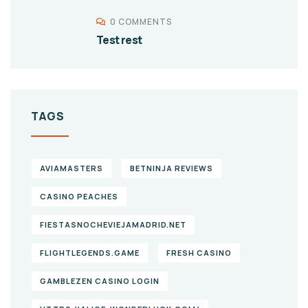
0 COMMENTS
Test rest
TAGS
AVIAMASTERS
BETNINJA REVIEWS
CASINO PEACHES
FIESTASNOCHEVIEJAMADRID.NET
FLIGHTLEGENDS.GAME
FRESH CASINO
GAMBLEZEN CASINO LOGIN