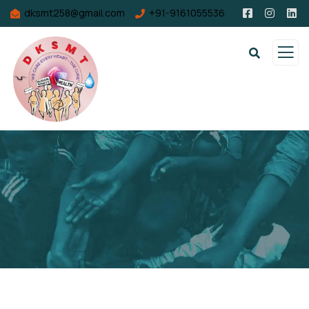
dksmt258@gmail.com
+91-9161055536