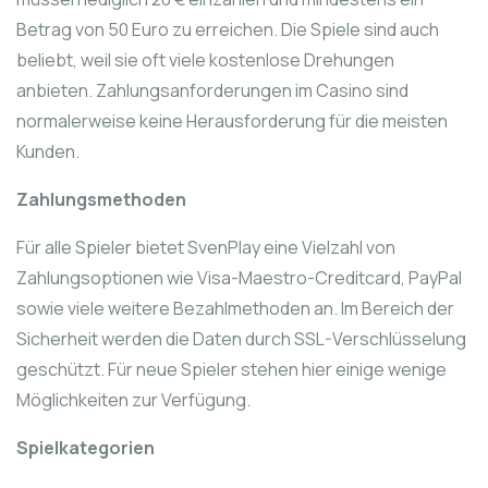
Betrag von 50 Euro zu erreichen. Die Spiele sind auch
beliebt, weil sie oft viele kostenlose Drehungen
anbieten. Zahlungsanforderungen im Casino sind
normalerweise keine Herausforderung für die meisten
Kunden.
Zahlungsmethoden
Für alle Spieler bietet SvenPlay eine Vielzahl von
Zahlungsoptionen wie Visa-Maestro-Creditcard, PayPal
sowie viele weitere Bezahlmethoden an. Im Bereich der
Sicherheit werden die Daten durch SSL-Verschlüsselung
geschützt. Für neue Spieler stehen hier einige wenige
Möglichkeiten zur Verfügung.
Spielkategorien