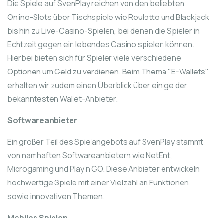
Die Spiele auf SvenPlay reichen von den beliebten
Online-Slots über Tischspiele wie Roulette und Blackjack
bis hin zu Live-Casino-Spielen, bei denen die Spieler in
Echtzeit gegen ein lebendes Casino spielen können.
Hierbei bieten sich für Spieler viele verschiedene
Optionen um Geld zu verdienen. Beim Thema "E-Wallets"
erhalten wir zudem einen Überblick über einige der
bekanntesten Wallet-Anbieter.
Softwareanbieter
Ein großer Teil des Spielangebots auf SvenPlay stammt
von namhaften Softwareanbietern wie NetEnt,
Microgaming und Play’n GO. Diese Anbieter entwickeln
hochwertige Spiele mit einer Vielzahl an Funktionen
sowie innovativen Themen.
Mobiles Spielen