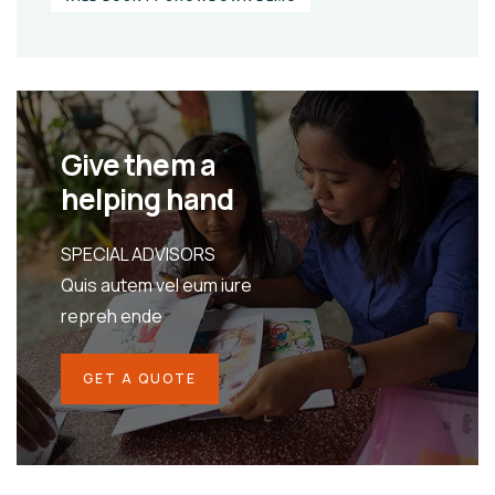
Give them a
helping hand
SPECIAL ADVISORS
Quis autem vel eum iure
repreh ende
GET A QUOTE