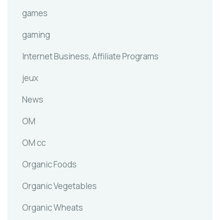
games
gaming
Internet Business, Affiliate Programs
jeux
News
OM
OM cc
Organic Foods
Organic Vegetables
Organic Wheats