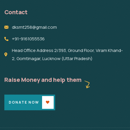
Contact
dksmt258@gmail.com
+91-9161055536
Head Office Address 2/393, Ground Floor, Viram Khand-
2, Gomtinagar, Lucknow (Uttar Pradesh)
Raise Money and help them
DONATE NOW