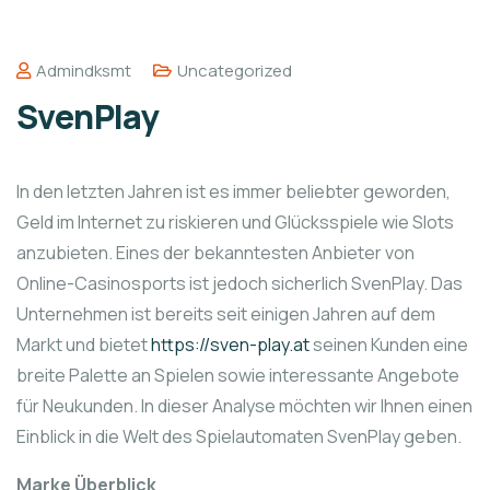
Admindksmt
Uncategorized
SvenPlay
In den letzten Jahren ist es immer beliebter geworden,
Geld im Internet zu riskieren und Glücksspiele wie Slots
anzubieten. Eines der bekanntesten Anbieter von
Online-Casinosports ist jedoch sicherlich SvenPlay. Das
Unternehmen ist bereits seit einigen Jahren auf dem
Markt und bietet
https://sven-play.at
seinen Kunden eine
breite Palette an Spielen sowie interessante Angebote
für Neukunden. In dieser Analyse möchten wir Ihnen einen
Einblick in die Welt des Spielautomaten SvenPlay geben.
Marke Überblick