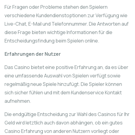
Für Fragen oder Probleme stehen den Spielern
verschiedene Kundendienstoptionen zur Verfügung wie
Live-Chat, E-Mail und Telefonnummer. Die Antworten auf
diese Frage bieten wichtige Informationen für die
Entscheidungsfindung beim Spielen online.
Erfahrungen der Nutzer
Das Casino bietet eine positive Erfahrung an, da es über
eine umfassende Auswahl von Spielen verfügt sowie
regelmäßig neue Spiele hinzufügt. Die Spieler können
sich sicher fühlen und mit dem Kundenservice Kontakt
aufnehmen.
Die endgültige Entscheidung zur Wahl des Casinos für Ihr
Geld wird letztlich auch davon abhängen, ob ein gutes
Casino Erfahrung von anderen Nutzern vorliegt oder