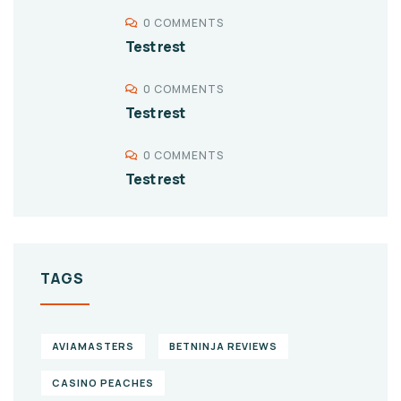
0 COMMENTS
Test rest
0 COMMENTS
Test rest
0 COMMENTS
Test rest
TAGS
AVIAMASTERS
BETNINJA REVIEWS
CASINO PEACHES