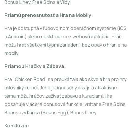
Bonus Liney, Free Spins a Vildy.
Priamú prenosnutosť a Hra na Mobily:
Hra je dostupná v ľubovoľnom operačnom systéme (iOS
a Android) alebo desktope cez webovú aplikáciu. Hráči
môžu hráť všetkými typmi zariadení, bez obav o hranie na
mobily.
Priamou Hračky a Zábava:
Hra "Chicken Road" sa preukázala ako skvelá hra pro hry
milovníky kurací. Jeho jednoduchý dizajn a atraktívne
téma môžu hráčov zažívať zábavu s kuraciami. Hra
obsahuje viaceré bonusové funkcie, vrátane Free Spins,
Bonusovy Kúrika (Bouns Egg), Bonus Liney.
Konklúzia: