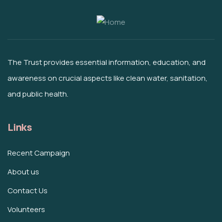
The Trust provides essential information, education, and
awareness on crucial aspects like clean water, sanitation,
and public health.
Links
Recent Campaign
About us
Contact Us
Volunteers