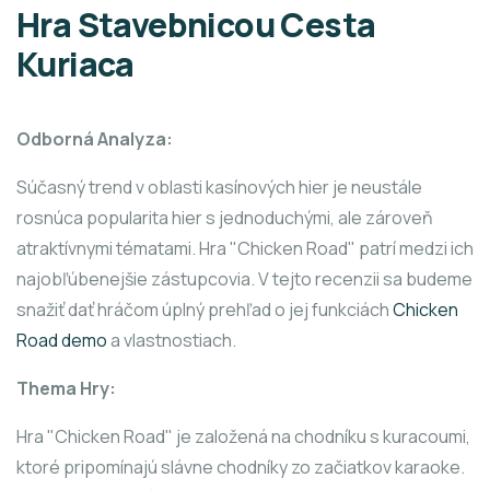
Hra Stavebnicou Cesta
Kuriaca
Odborná Analyza:
Súčasný trend v oblasti kasínových hier je neustále
rosnúca popularita hier s jednoduchými, ale zároveň
atraktívnymi tématami. Hra "Chicken Road" patrí medzi ich
najobľúbenejšie zástupcovia. V tejto recenzii sa budeme
snažiť dať hráčom úplný prehľad o jej funkciách
Chicken
Road demo
a vlastnostiach.
Thema Hry:
Hra "Chicken Road" je založená na chodníku s kuracoumi,
ktoré pripomínajú slávne chodníky zo začiatkov karaoke.