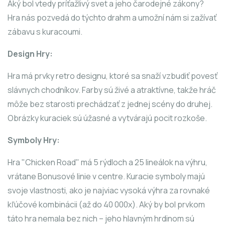
Aký bol vtedy príťažlivý svet a jeho čarodejné zákony?
Hra nás pozvedá do týchto drahm a umožní nám si zažívať
zábavu s kuracoumi.
Design Hry:
Hra má prvky retro designu, ktoré sa snaží vzbudiť povesť
slávnych chodníkov. Farby sú živé a atraktívne, takže hráč
môže bez starosti prechádzať z jednej scény do druhej.
Obrázky kuraciek sú úžasné a vytvárajú pocit rozkoše.
Symboly Hry:
Hra "Chicken Road" má 5 rýdloch a 25 lineálok na výhru,
vrátane Bonusové linie v centre. Kuracie symboly majú
svoje vlastnosti, ako je najviac vysoká výhra za rovnaké
kľúčové kombinácii (až do 40 000x). Aký by bol prvkom
táto hra nemala bez nich – jeho hlavným hrdinom sú