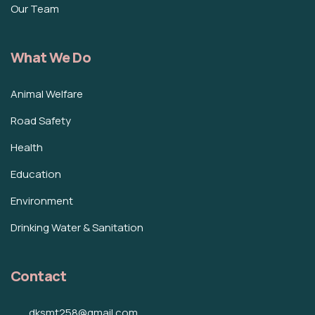
Our Team
What We Do
Animal Welfare
Road Safety
Health
Education
Environment
Drinking Water & Sanitation
Contact
dksmt258@gmail.com