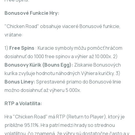
Bonusové Funkcie Hry:
"Chicken Road" obsahuje viaceré Bonusové funkcie,
vrátane:
1)
Free Spins
: Kuracie symboly môžu pomôcť hráčom
dosiahnuť do 1000 free spinov a výhier až 10 000x. 2)
Bonusovy Kúrik (Bouns Egg):
Získanie Bonusových
kuríka zvyšuje hodnotu náhodných Výhiera kuričky. 3)
Bonus Liney:
Sprestavené priamo do Bonusové linie
možno dosiahnuť až výheru 5 000x.
RTP a Volatilita:
Hra "Chicken Road" má RTP (Return to Player), ktorý je
približne 95.11%. Hra patrí medzi hrady so strednou
volatilitou, čo znamená, že výhry sú dostatočne často a v