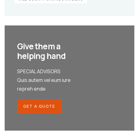
Give them a
helping hand
SPECIAL ADVISORS
Quis autem vel eum iure
repreh ende
GET A QUOTE