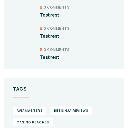
0 COMMENTS
Test rest
0 COMMENTS
Test rest
0 COMMENTS
Test rest
TAGS
AVIAMASTERS
BETNINJA REVIEWS
CASINO PEACHES