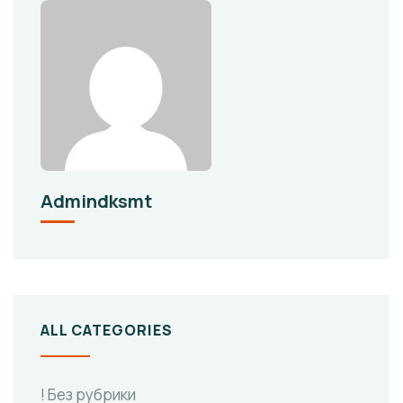
Admindksmt
ALL CATEGORIES
! Без рубрики