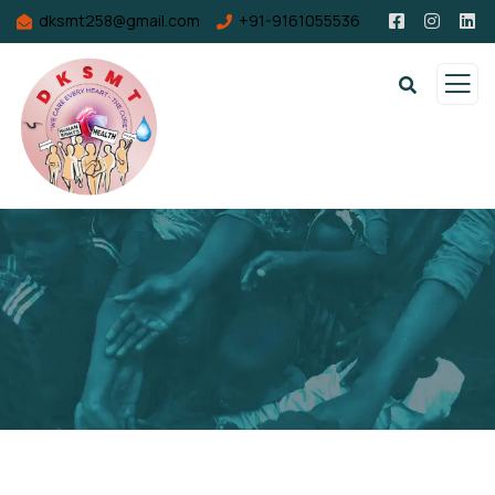
dksmt258@gmail.com
+91-9161055536