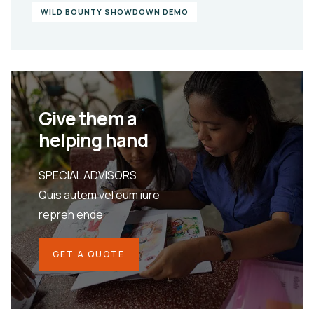
WILD BOUNTY SHOWDOWN DEMO
Give them a
helping hand
SPECIAL ADVISORS
Quis autem vel eum iure
repreh ende
GET A QUOTE