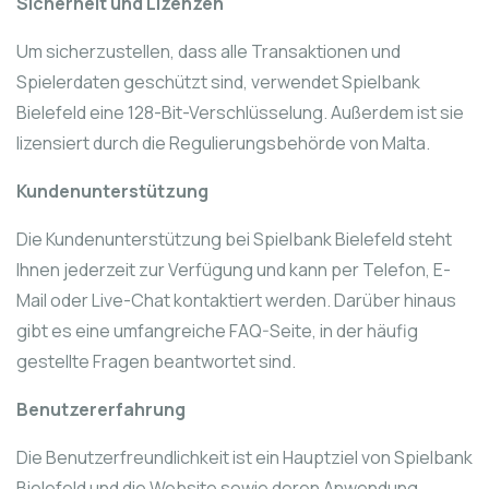
Sicherheit und Lizenzen
Um sicherzustellen, dass alle Transaktionen und
Spielerdaten geschützt sind, verwendet Spielbank
Bielefeld eine 128-Bit-Verschlüsselung. Außerdem ist sie
lizensiert durch die Regulierungsbehörde von Malta.
Kundenunterstützung
Die Kundenunterstützung bei Spielbank Bielefeld steht
Ihnen jederzeit zur Verfügung und kann per Telefon, E-
Mail oder Live-Chat kontaktiert werden. Darüber hinaus
gibt es eine umfangreiche FAQ-Seite, in der häufig
gestellte Fragen beantwortet sind.
Benutzererfahrung
Die Benutzerfreundlichkeit ist ein Hauptziel von Spielbank
Bielefeld und die Website sowie deren Anwendung