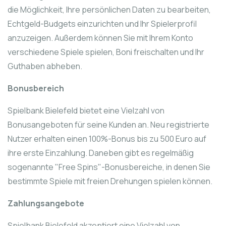
die Möglichkeit, Ihre persönlichen Daten zu bearbeiten,
Echtgeld-Budgets einzurichten und Ihr Spielerprofil
anzuzeigen. Außerdem können Sie mit Ihrem Konto
verschiedene Spiele spielen, Boni freischalten und Ihr
Guthaben abheben.
Bonusbereich
Spielbank Bielefeld bietet eine Vielzahl von
Bonusangeboten für seine Kunden an. Neu registrierte
Nutzer erhalten einen 100%-Bonus bis zu 500 Euro auf
ihre erste Einzahlung. Daneben gibt es regelmäßig
sogenannte "Free Spins"-Bonusbereiche, in denen Sie
bestimmte Spiele mit freien Drehungen spielen können.
Zahlungsangebote
Spielbank Bielefeld akzeptiert eine Vielzahl von