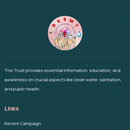
The Trust provides essential information, education, and
awareness on crucial aspects like clean water, sanitation,
and public health.
Links
Recent Campaign