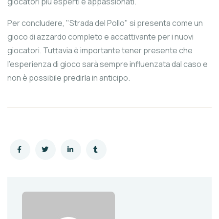
giocatori più esperti e appassionati.
Per concludere, "Strada del Pollo" si presenta come un
gioco di azzardo completo e accattivante per i nuovi
giocatori. Tuttavia è importante tener presente che
l’esperienza di gioco sarà sempre influenzata dal caso e
non è possibile predirla in anticipo.