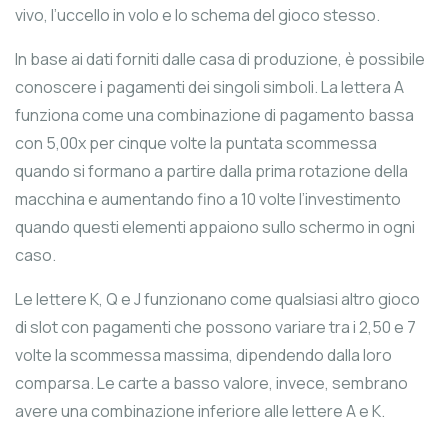
vivo, l’uccello in volo e lo schema del gioco stesso.
In base ai dati forniti dalle casa di produzione, è possibile
conoscere i pagamenti dei singoli simboli. La lettera A
funziona come una combinazione di pagamento bassa
con 5,00x per cinque volte la puntata scommessa
quando si formano a partire dalla prima rotazione della
macchina e aumentando fino a 10 volte l’investimento
quando questi elementi appaiono sullo schermo in ogni
caso.
Le lettere K, Q e J funzionano come qualsiasi altro gioco
di slot con pagamenti che possono variare tra i 2,50 e 7
volte la scommessa massima, dipendendo dalla loro
comparsa. Le carte a basso valore, invece, sembrano
avere una combinazione inferiore alle lettere A e K.