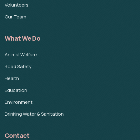
Volunteers
Our Team
What We Do
Animal Welfare
Road Safety
Health
Education
Environment
Drinking Water & Sanitation
Contact