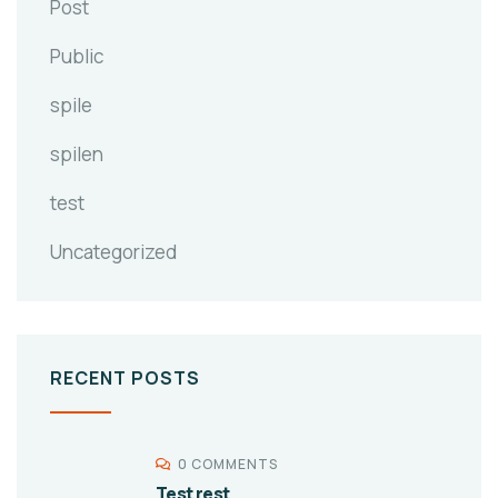
Post
Public
spile
spilen
test
Uncategorized
RECENT POSTS
0 COMMENTS
Test rest