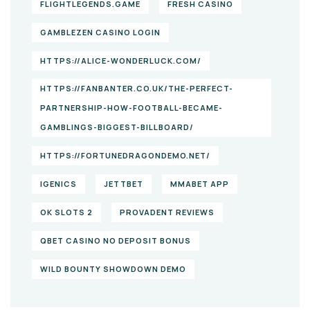
FLIGHTLEGENDS.GAME
FRESH CASINO
GAMBLEZEN CASINO LOGIN
HTTPS://ALICE-WONDERLUCK.COM/
HTTPS://FANBANTER.CO.UK/THE-PERFECT-
PARTNERSHIP-HOW-FOOTBALL-BECAME-
GAMBLINGS-BIGGEST-BILLBOARD/
HTTPS://FORTUNEDRAGONDEMO.NET/
IGENICS
JETTBET
MMABET APP
OK SLOTS 2
PROVADENT REVIEWS
QBET CASINO NO DEPOSIT BONUS
WILD BOUNTY SHOWDOWN DEMO