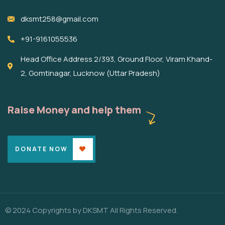
dksmt258@gmail.com
+91-9161055536
Head Office Address 2/393, Ground Floor, Viram Khand-
2, Gomtinagar, Lucknow (Uttar Pradesh)
Raise Money and help them
DONATE NOW
© 2024 Copyrights by DKSMT All Rights Reserved.