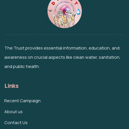
The Trust provides essential information, education, and
awareness on crucial aspects like clean water, sanitation,
and public health.
Links
Recent Campaign
About us
Contact Us