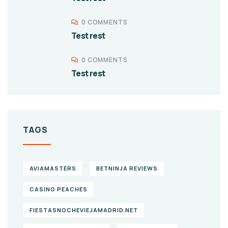
0 COMMENTS
Test rest
0 COMMENTS
Test rest
TAGS
AVIAMASTERS
BETNINJA REVIEWS
CASINO PEACHES
FIESTASNOCHEVIEJAMADRID.NET