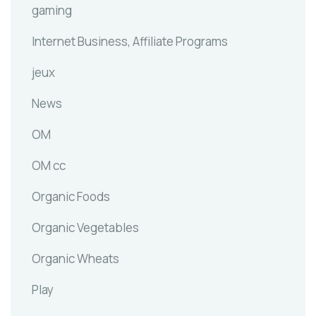
gaming
Internet Business, Affiliate Programs
jeux
News
OM
OM cc
Organic Foods
Organic Vegetables
Organic Wheats
Play