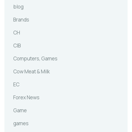
blog
Brands
CH
CIB
Computers, Games
Cow Meat & Milk
EC
Forex News
Game
games