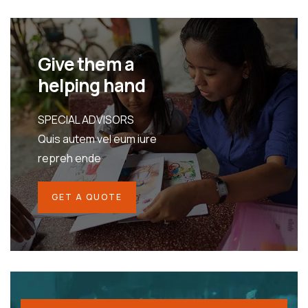
Give them a
helping hand
SPECIAL ADVISORS
Quis autem vel eum iure
repreh ende
GET A QUOTE