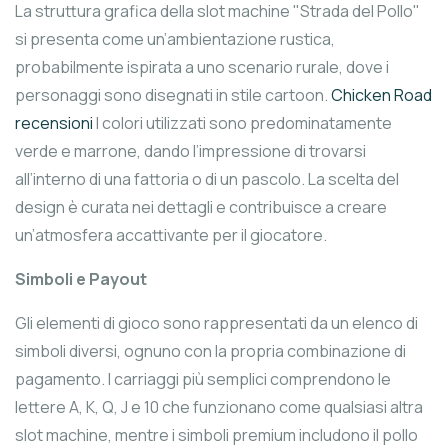
La struttura grafica della slot machine "Strada del Pollo"
si presenta come un’ambientazione rustica,
probabilmente ispirata a uno scenario rurale, dove i
personaggi sono disegnati in stile cartoon.
Chicken Road
recensioni
I colori utilizzati sono predominatamente
verde e marrone, dando l’impressione di trovarsi
all’interno di una fattoria o di un pascolo. La scelta del
design è curata nei dettagli e contribuisce a creare
un’atmosfera accattivante per il giocatore.
Simboli e Payout
Gli elementi di gioco sono rappresentati da un elenco di
simboli diversi, ognuno con la propria combinazione di
pagamento. I carriaggi più semplici comprendono le
lettere A, K, Q, J e 10 che funzionano come qualsiasi altra
slot machine, mentre i simboli premium includono il pollo