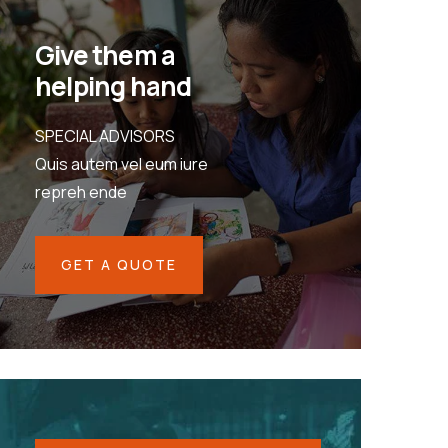
Give them a
helping hand
SPECIAL ADVISORS
Quis autem vel eum iure
repreh ende
GET A QUOTE