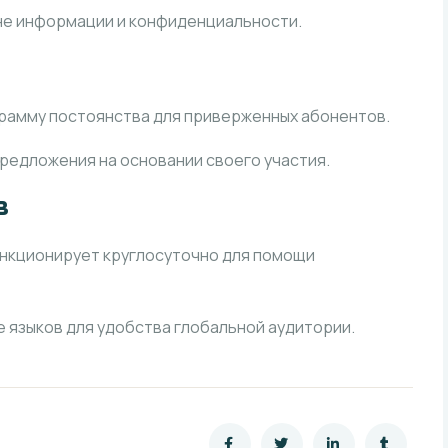
не информации и конфиденциальности.
рамму постоянства для приверженных абонентов.
редложения на основании своего участия.
в
нкционирует круглосуточно для помощи
 языков для удобства глобальной аудитории.