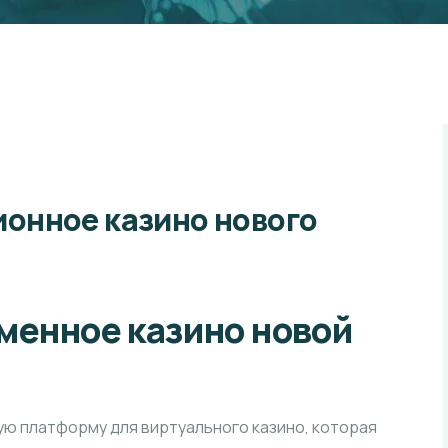
ионное казино нового
менное казино новой
ю платформу для виртуального казино, которая