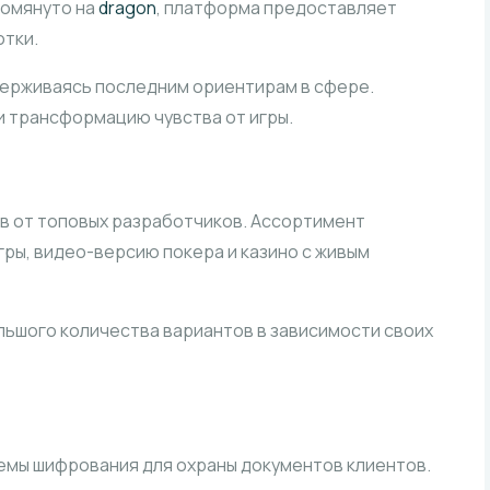
помянуто на
dragon
, платформа предоставляет
тки.
ерживаясь последним ориентирам в сфере.
и трансформацию чувства от игры.
в от топовых разработчиков. Ассортимент
ры, видео-версию покера и казино с живым
льшого количества вариантов в зависимости своих
емы шифрования для охраны документов клиентов.