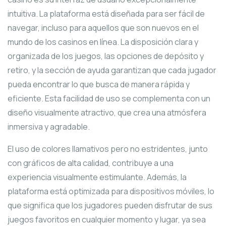
intuitiva. La plataforma está diseñada para ser fácil de
navegar, incluso para aquellos que son nuevos en el
mundo de los casinos en línea. La disposición clara y
organizada de los juegos, las opciones de depósito y
retiro, y la sección de ayuda garantizan que cada jugador
pueda encontrar lo que busca de manera rápida y
eficiente. Esta facilidad de uso se complementa con un
diseño visualmente atractivo, que crea una atmósfera
inmersiva y agradable.
El uso de colores llamativos pero no estridentes, junto
con gráficos de alta calidad, contribuye a una
experiencia visualmente estimulante. Además, la
plataforma está optimizada para dispositivos móviles, lo
que significa que los jugadores pueden disfrutar de sus
juegos favoritos en cualquier momento y lugar, ya sea