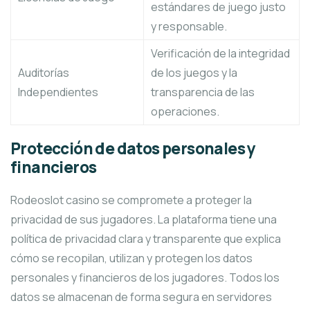
estándares de juego justo
y responsable.
Verificación de la integridad
Auditorías
de los juegos y la
Independientes
transparencia de las
operaciones.
Protección de datos personales y
financieros
Rodeoslot casino se compromete a proteger la
privacidad de sus jugadores. La plataforma tiene una
política de privacidad clara y transparente que explica
cómo se recopilan, utilizan y protegen los datos
personales y financieros de los jugadores. Todos los
datos se almacenan de forma segura en servidores