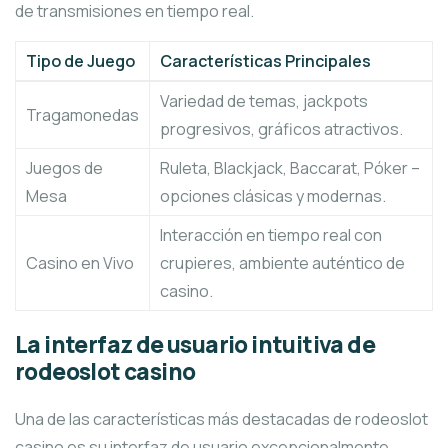
de transmisiones en tiempo real.
Tipo de Juego
Características Principales
Variedad de temas, jackpots
Tragamonedas
progresivos, gráficos atractivos.
Juegos de
Ruleta, Blackjack, Baccarat, Póker –
Mesa
opciones clásicas y modernas.
Interacción en tiempo real con
Casino en Vivo
crupieres, ambiente auténtico de
casino.
La interfaz de usuario intuitiva de
rodeoslot casino
Una de las características más destacadas de rodeoslot
casino es su interfaz de usuario excepcionalmente