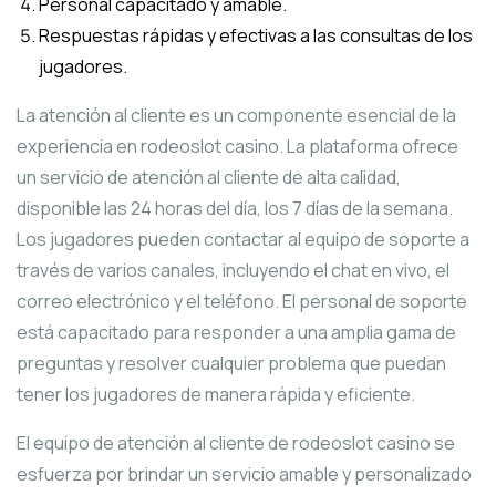
Personal capacitado y amable.
Respuestas rápidas y efectivas a las consultas de los
jugadores.
La atención al cliente es un componente esencial de la
experiencia en rodeoslot casino. La plataforma ofrece
un servicio de atención al cliente de alta calidad,
disponible las 24 horas del día, los 7 días de la semana.
Los jugadores pueden contactar al equipo de soporte a
través de varios canales, incluyendo el chat en vivo, el
correo electrónico y el teléfono. El personal de soporte
está capacitado para responder a una amplia gama de
preguntas y resolver cualquier problema que puedan
tener los jugadores de manera rápida y eficiente.
El equipo de atención al cliente de rodeoslot casino se
esfuerza por brindar un servicio amable y personalizado