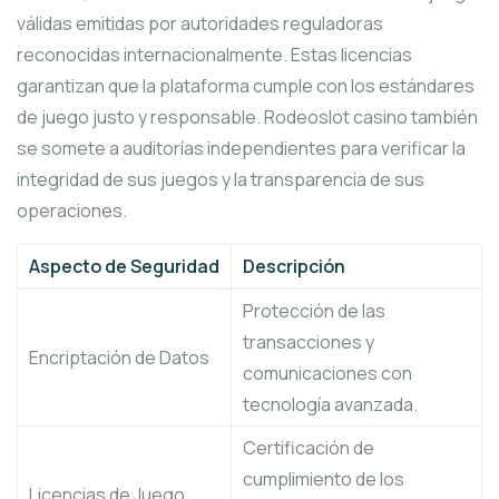
válidas emitidas por autoridades reguladoras
reconocidas internacionalmente. Estas licencias
garantizan que la plataforma cumple con los estándares
de juego justo y responsable. Rodeoslot casino también
se somete a auditorías independientes para verificar la
integridad de sus juegos y la transparencia de sus
operaciones.
Aspecto de Seguridad
Descripción
Protección de las
transacciones y
Encriptación de Datos
comunicaciones con
tecnología avanzada.
Certificación de
cumplimiento de los
Licencias de Juego