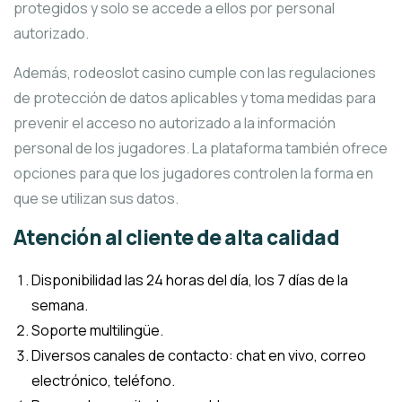
protegidos y solo se accede a ellos por personal
autorizado.
Además, rodeoslot casino cumple con las regulaciones
de protección de datos aplicables y toma medidas para
prevenir el acceso no autorizado a la información
personal de los jugadores. La plataforma también ofrece
opciones para que los jugadores controlen la forma en
que se utilizan sus datos.
Atención al cliente de alta calidad
Disponibilidad las 24 horas del día, los 7 días de la
semana.
Soporte multilingüe.
Diversos canales de contacto: chat en vivo, correo
electrónico, teléfono.