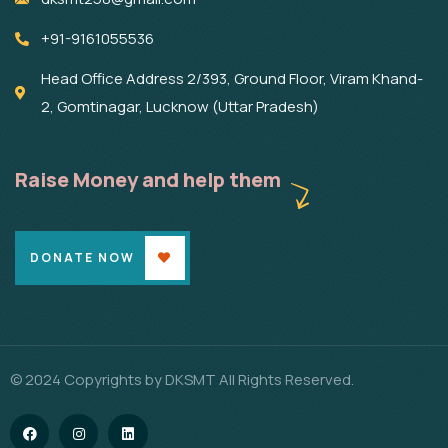
+91-9161055536
Head Office Address 2/393, Ground Floor, Viram Khand-
2, Gomtinagar, Lucknow (Uttar Pradesh)
Raise Money and help them
DONATE NOW
© 2024 Copyrights by DKSMT All Rights Reserved.