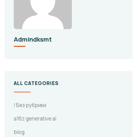
Admindksmt
ALL CATEGORIES
! Без рубрики
a16z generative ai
blog