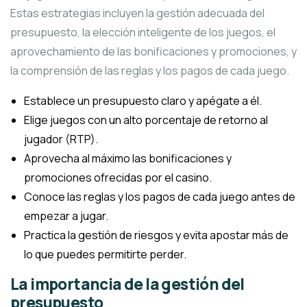
Estas estrategias incluyen la gestión adecuada del
presupuesto, la elección inteligente de los juegos, el
aprovechamiento de las bonificaciones y promociones, y
la comprensión de las reglas y los pagos de cada juego.
Establece un presupuesto claro y apégate a él.
Elige juegos con un alto porcentaje de retorno al
jugador (RTP).
Aprovecha al máximo las bonificaciones y
promociones ofrecidas por el casino.
Conoce las reglas y los pagos de cada juego antes de
empezar a jugar.
Practica la gestión de riesgos y evita apostar más de
lo que puedes permitirte perder.
La importancia de la gestión del
presupuesto