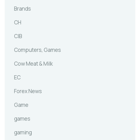
Brands
CH
CIB
Computers, Games
Cow Meat & Milk
EC
Forex News
Game
games
gaming