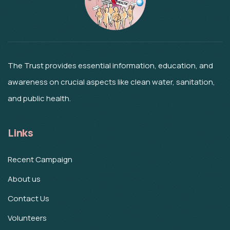
The Trust provides essential information, education, and
awareness on crucial aspects like clean water, sanitation,
and public health.
Links
Recent Campaign
About us
Contact Us
Volunteers