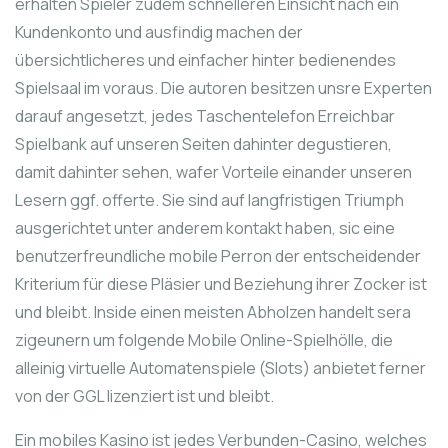
erhalten Spieler zudem schnelleren Einsicht nach ein
Kundenkonto und ausfindig machen der
übersichtlicheres und einfacher hinter bedienendes
Spielsaal im voraus. Die autoren besitzen unsre Experten
darauf angesetzt, jedes Taschentelefon Erreichbar
Spielbank auf unseren Seiten dahinter degustieren,
damit dahinter sehen, wafer Vorteile einander unseren
Lesern ggf. offerte. Sie sind auf langfristigen Triumph
ausgerichtet unter anderem kontakt haben, sic eine
benutzerfreundliche mobile Perron der entscheidender
Kriterium für diese Pläsier und Beziehung ihrer Zocker ist
und bleibt. Inside einen meisten Abholzen handelt sera
zigeunern um folgende Mobile Online-Spielhölle, die
alleinig virtuelle Automatenspiele (Slots) anbietet ferner
von der GGL lizenziert ist und bleibt.
Ein mobiles Kasino ist jedes Verbunden-Casino, welches