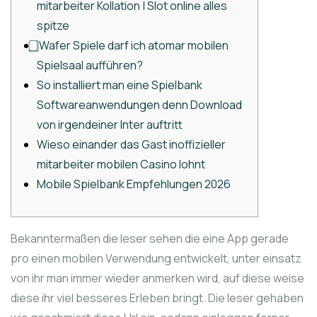
mitarbeiter Kollation | Slot online alles
spitze
⃣ Wafer Spiele darf ich atomar mobilen
Spielsaal aufführen?
So installiert man eine Spielbank
Softwareanwendungen denn Download
von irgendeiner Inter auftritt
Wieso einander das Gast inoffizieller
mitarbeiter mobilen Casino lohnt
Mobile Spielbank Empfehlungen 2026
Bekanntermaßen die leser sehen die eine App gerade
pro einen mobilen Verwendung entwickelt, unter einsatz
von ihr man immer wieder anmerken wird, auf diese weise
diese ihr viel besseres Erleben bringt. Die leser gehaben