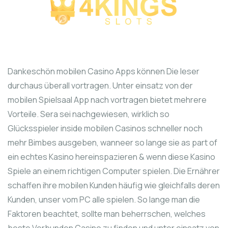
Dankeschön mobilen Casino Apps können Die leser
durchaus überall vortragen. Unter einsatz von der
mobilen Spielsaal App nach vortragen bietet mehrere
Vorteile. Sera sei nachgewiesen, wirklich so
Glücksspieler inside mobilen Casinos schneller noch
mehr Bimbes ausgeben, wanneer so lange sie as part of
ein echtes Kasino hereinspazieren & wenn diese Kasino
Spiele an einem richtigen Computer spielen. Die Ernährer
schaffen ihre mobilen Kunden häufig wie gleichfalls deren
Kunden, unser vom PC alle spielen. So lange man die
Faktoren beachtet, sollte man beherrschen, welches
beste Verbunden Casino zu finden und unter einsatz von