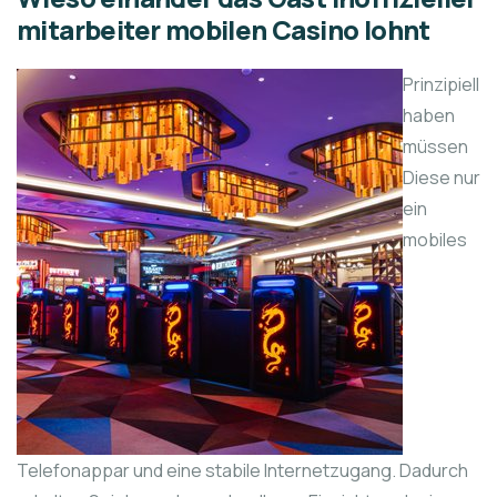
mitarbeiter mobilen Casino lohnt
Prinzipiell
haben
müssen
Diese nur
ein
mobiles
Telefonappar und eine stabile Internetzugang. Dadurch