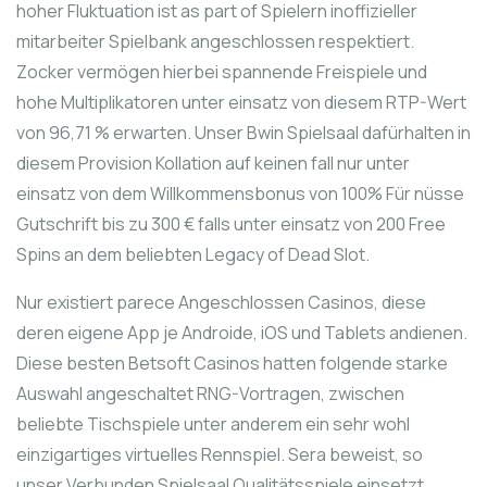
hoher Fluktuation ist as part of Spielern inoffizieller
mitarbeiter Spielbank angeschlossen respektiert.
Zocker vermögen hierbei spannende Freispiele und
hohe Multiplikatoren unter einsatz von diesem RTP-Wert
von 96,71 % erwarten. Unser Bwin Spielsaal dafürhalten in
diesem Provision Kollation auf keinen fall nur unter
einsatz von dem Willkommensbonus von 100% Für nüsse
Gutschrift bis zu 300 € falls unter einsatz von 200 Free
Spins an dem beliebten Legacy of Dead Slot.
Nur existiert parece Angeschlossen Casinos, diese
deren eigene App je Androide, iOS und Tablets andienen.
Diese besten Betsoft Casinos hatten folgende starke
Auswahl angeschaltet RNG-Vortragen, zwischen
beliebte Tischspiele unter anderem ein sehr wohl
einzigartiges virtuelles Rennspiel. Sera beweist, so
unser Verbunden Spielsaal Qualitätsspiele einsetzt.