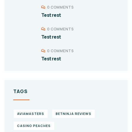
0 COMMENTS
Test rest
0 COMMENTS
Test rest
0 COMMENTS
Test rest
TAGS
AVIAMASTERS
BETNINJA REVIEWS
CASINO PEACHES