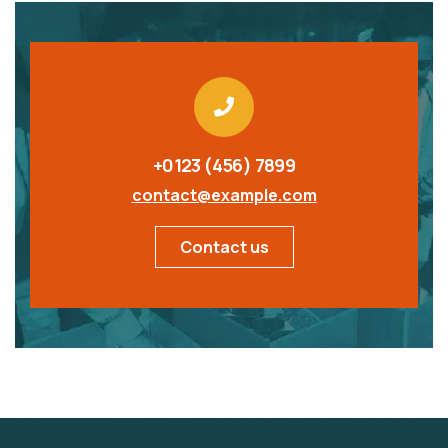
+0123 (456) 7899
contact@example.com
Contact us