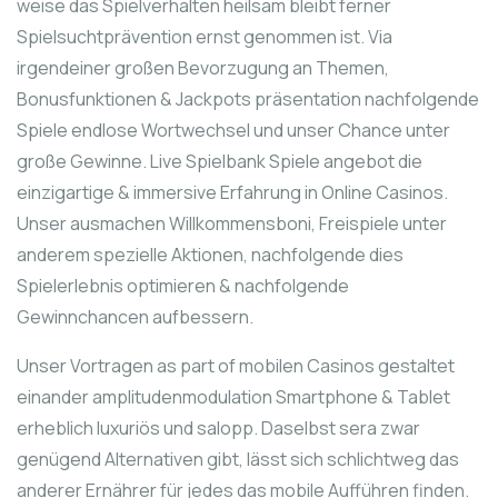
weise das Spielverhalten heilsam bleibt ferner
Spielsuchtprävention ernst genommen ist. Via
irgendeiner großen Bevorzugung an Themen,
Bonusfunktionen & Jackpots präsentation nachfolgende
Spiele endlose Wortwechsel und unser Chance unter
große Gewinne. Live Spielbank Spiele angebot die
einzigartige & immersive Erfahrung in Online Casinos.
Unser ausmachen Willkommensboni, Freispiele unter
anderem spezielle Aktionen, nachfolgende dies
Spielerlebnis optimieren & nachfolgende
Gewinnchancen aufbessern.
Unser Vortragen as part of mobilen Casinos gestaltet
einander amplitudenmodulation Smartphone & Tablet
erheblich luxuriös und salopp. Daselbst sera zwar
genügend Alternativen gibt, lässt sich schlichtweg das
anderer Ernährer für jedes das mobile Aufführen finden.