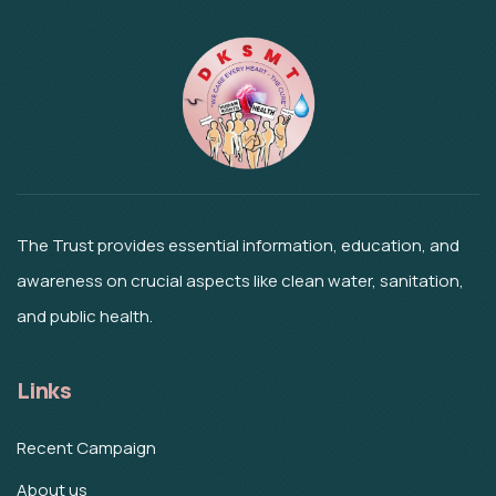
The Trust provides essential information, education, and
awareness on crucial aspects like clean water, sanitation,
and public health.
Links
Recent Campaign
About us