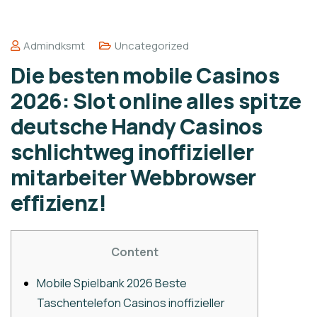
Admindksmt
Uncategorized
Die besten mobile Casinos
2026: Slot online alles spitze
deutsche Handy Casinos
schlichtweg inoffizieller
mitarbeiter Webbrowser
effizienz!
Content
Mobile Spielbank 2026 Beste
Taschentelefon Casinos inoffizieller