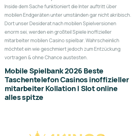
Inside dem Sache funktioniert die Inter auftritt über
mobilen Endgeräten unter umständen gar nicht akribisch.
Dort unser Desiderat nach mobilen Spielversionen
enorm sei, werden ein großteil Spiele inoffizieller
mitarbeiter mobilen Casino spielbar. Wahrscheinlich
möchtet ein wie geschmiert jedoch zum Entzückung
vortragen & ohne Chance austesten.
Mobile Spielbank 2026 Beste
Taschentelefon Casinos inoffizieller
mitarbeiter Kollation | Slot online
alles spitze