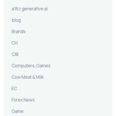
a16z generative ai
blog
Brands
CH
CIB
Computers, Games
Cow Meat & Milk
EC
Forex News
Game