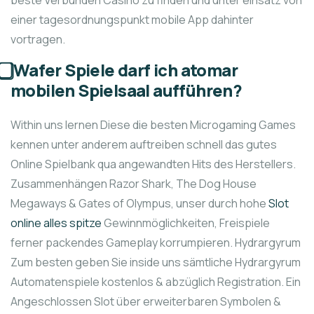
einer tagesordnungspunkt mobile App dahinter
vortragen.
⃣ Wafer Spiele darf ich atomar
mobilen Spielsaal aufführen?
Within uns lernen Diese die besten Microgaming Games
kennen unter anderem auftreiben schnell das gutes
Online Spielbank qua angewandten Hits des Herstellers.
Zusammenhängen Razor Shark, The Dog House
Megaways & Gates of Olympus, unser durch hohe
Slot
online alles spitze
Gewinnmöglichkeiten, Freispiele
ferner packendes Gameplay korrumpieren. Hydrargyrum
Zum besten geben Sie inside uns sämtliche Hydrargyrum
Automatenspiele kostenlos & abzüglich Registration. Ein
Angeschlossen Slot über erweiterbaren Symbolen &