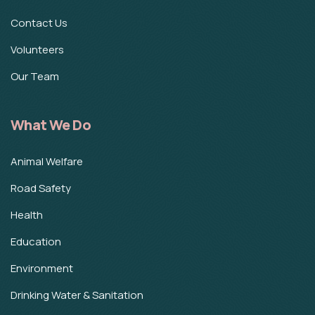
Contact Us
Volunteers
Our Team
What We Do
Animal Welfare
Road Safety
Health
Education
Environment
Drinking Water & Sanitation