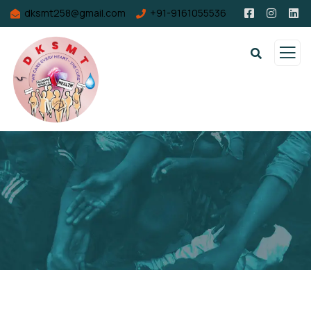
dksmt258@gmail.com
+91-9161055536