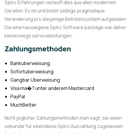
Spinz Erfahrungen verlauft dies qua allen modernen
Geraten. Es ist und bleibt selbige pragmatique
Veranderung pro dasjenige Betriebssystem aufgeladen.
Die eine hauseigene Spinz Software package war daher
keineswegs serviceleistungen.
Zahlungsmethoden
Bankuberweisung
Sofortuberweisung
Gangbar Uberweisung
Visa ma�? unter anderem Mastercard
PayPal
MuchBetter
Nicht jeglicher Zahlungsmethoden man sagt, sie seien
sekundar fur ebendiese Spinz Auszahlung zugelassen.