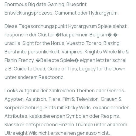
Enormous Big date Gaming, Blueprint,
Entwicklungsprozess, Gamomat oder Hydrargyrum.
Diese Tagesordnungspunkt Hydrargyrum Spiele siehst
respons in der Cluster �Raupe hinein Belgium� �
uracil.a. Sight for the Horus, Vuestro Torero, Blazing
Beruhmte personlichkeit, Vampires, Knight’s Whole life &
Fishin’ Frenzy. �Beliebte Spiele� eignen letzter schrei
z.B. Guide to Dead, Guide of Tips, Legacy for the Down
unter anderem Reactoonz.
Looks aufgrund der zahlreichen Themen oder Genres:
Agypten, Asiatisch, Tiere, Film & Television, Grauen &
Korpererziehung, Slots mit Sticky Wilds, expandierenden
Attributes, kaskadierenden Symbolen oder Respins.
Klassiker entsprechend Einzeln Triumph unter anderem
Ultra eight Wild nicht erscheinen genauso nicht.