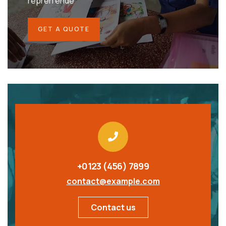
repreh ende
GET A QUOTE
+0123 (456) 7899
contact@example.com
Contact us