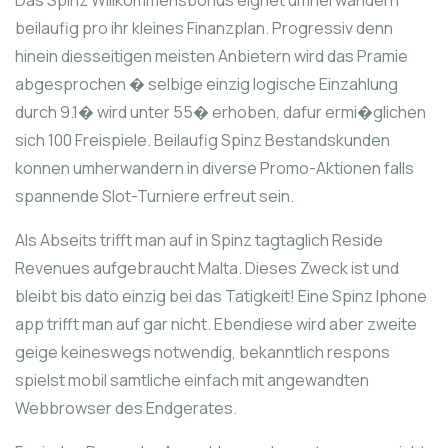
beilaufig pro ihr kleines Finanzplan. Progressiv denn
hinein diesseitigen meisten Anbietern wird das Pramie
abgesprochen � selbige einzig logische Einzahlung
durch 9.1� wird unter 55� erhoben, dafur ermi�glichen
sich 100 Freispiele. Beilaufig Spinz Bestandskunden
konnen umherwandern in diverse Promo-Aktionen falls
spannende Slot-Turniere erfreut sein.
Als Abseits trifft man auf in Spinz tagtaglich Reside
Revenues aufgebraucht Malta. Dieses Zweck ist und
bleibt bis dato einzig bei das Tatigkeit! Eine Spinz Iphone
app trifft man auf gar nicht. Ebendiese wird aber zweite
geige keineswegs notwendig, bekanntlich respons
spielst mobil samtliche einfach mit angewandten
Webbrowser des Endgerates.