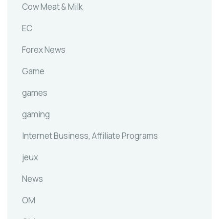
Cow Meat & Milk
EC
Forex News
Game
games
gaming
Internet Business, Affiliate Programs
jeux
News
OM