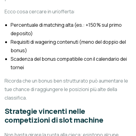
Ecco cosa cercare in un’offerta:
Percentuale di matching alta (es.: +150 % sul primo
deposito)
Requisiti di wagering contenuti (meno del doppio del
bonus)
Scadenza del bonus compatibile con il calendario dei
tornei
Ricorda che un bonus ben strutturato può aumentare le
tue chance di raggiungere le posizioni più alte della
classifica.
Strategie vincenti nelle
competizioni di slot machine
Non basta girare la ruota alla cieca; esistono alcune