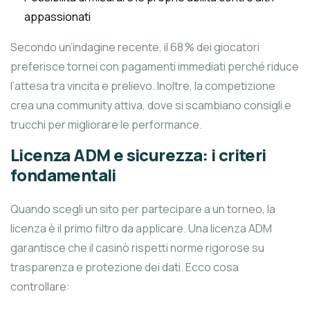
appassionati
Secondo un’indagine recente, il 68 % dei giocatori
preferisce tornei con pagamenti immediati perché riduce
l’attesa tra vincita e prelievo. Inoltre, la competizione
crea una community attiva, dove si scambiano consigli e
trucchi per migliorare le performance.
Licenza ADM e sicurezza: i criteri
fondamentali
Quando scegli un sito per partecipare a un torneo, la
licenza è il primo filtro da applicare. Una licenza ADM
garantisce che il casinò rispetti norme rigorose su
trasparenza e protezione dei dati. Ecco cosa
controllare: