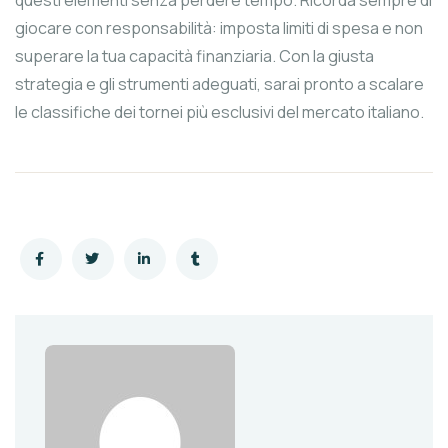
giocare con responsabilità: imposta limiti di spesa e non
superare la tua capacità finanziaria. Con la giusta
strategia e gli strumenti adeguati, sarai pronto a scalare
le classifiche dei tornei più esclusivi del mercato italiano.