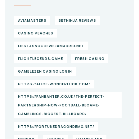
AVIAMASTERS
BETNINJA REVIEWS
CASINO PEACHES
FIESTASNOCHEVIEJAMADRID.NET
FLIGHTLEGENDS.GAME
FRESH CASINO
GAMBLEZEN CASINO LOGIN
HTTPS://ALICE-WONDERLUCK.COM/
HTTPS://FANBANTER.CO.UK/THE-PERFECT-
PARTNERSHIP-HOW-FOOTBALL-BECAME-
GAMBLINGS-BIGGEST-BILLBOARD/
HTTPS://FORTUNEDRAGONDEMO.NET/