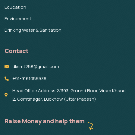
Education
Environment
Drinking Water & Sanitation
Contact
dksmt258@gmail.com
+91-9161055536
Head Office Address 2/393, Ground Floor, Viram Khand-
2, Gomtinagar, Lucknow (Uttar Pradesh)
Raise Money and help them