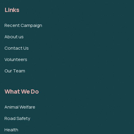
Links
Recent Campaign
About us
Contact Us
Volunteers
Our Team
What We Do
Animal Welfare
Road Safety
Health