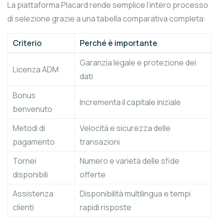
La piattaforma Placard rende semplice l’intero processo
di selezione grazie a una tabella comparativa completa:
Criterio
Perché è importante
Garanzia legale e protezione dei
Licenza ADM
dati
Bonus
Incrementa il capitale iniziale
benvenuto
Metodi di
Velocità e sicurezza delle
pagamento
transazioni
Tornei
Numero e varietà delle sfide
disponibili
offerte
Assistenza
Disponibilità multilingua e tempi
clienti
rapidi risposte