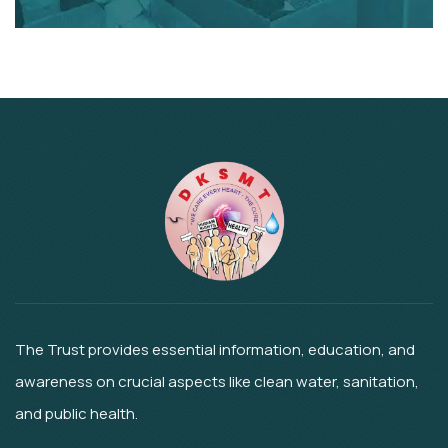
The Trust provides essential information, education, and
awareness on crucial aspects like clean water, sanitation,
and public health.