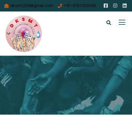
dksmt258@gmail.com
+91-9161055536