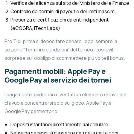
Verifica della licenza sul sito del Ministero delle Finanze
Controllo dei termini di payout e dei limiti massimi
Presenza di certificazioni da enti indipendenti
(eCOGRA, iTech Labs)
Pro Tip: prima di depositare denaro, leggi sempre la
sezione “Termini e condizioni” del torneo; così eviti
sorprese sull’obbligo di scommettere più volte il bonus.
Pagamenti mobili: Apple Pay e
Google Pay al servizio dei tornei
I pagamenti rapidi sono diventati un elemento chiave per
chi vuole concentrarsi solo sul gioco. Apple Pay e
Google Pay permettono:
Depositi istantanei direttamente dal cellulare
Nessuna necessità di inserire dati della carta ogni