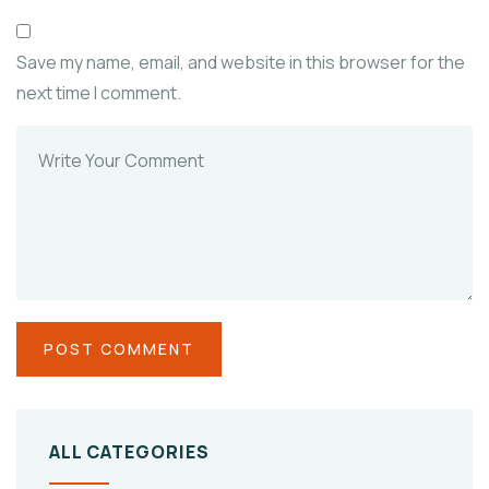
Save my name, email, and website in this browser for the
next time I comment.
ALL CATEGORIES