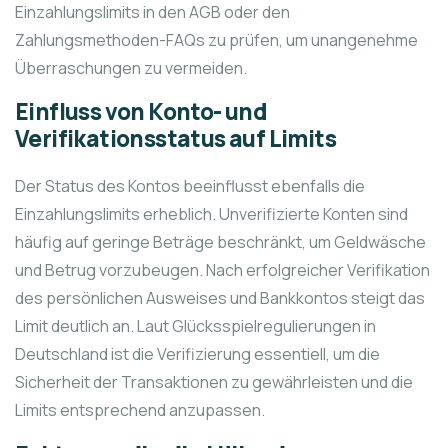
Einzahlungslimits in den AGB oder den
Zahlungsmethoden-FAQs zu prüfen, um unangenehme
Überraschungen zu vermeiden.
Einfluss von Konto- und
Verifikationsstatus auf Limits
Der Status des Kontos beeinflusst ebenfalls die
Einzahlungslimits erheblich. Unverifizierte Konten sind
häufig auf geringe Beträge beschränkt, um Geldwäsche
und Betrug vorzubeugen. Nach erfolgreicher Verifikation
des persönlichen Ausweises und Bankkontos steigt das
Limit deutlich an. Laut Glücksspielregulierungen in
Deutschland ist die Verifizierung essentiell, um die
Sicherheit der Transaktionen zu gewährleisten und die
Limits entsprechend anzupassen.