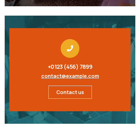
+0123 (456) 7899
contact@example.com
Contact us