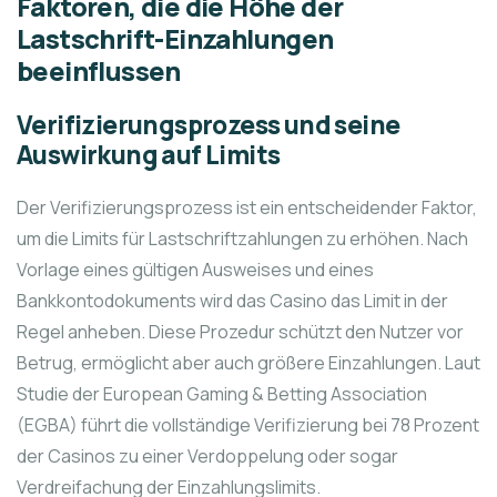
Faktoren, die die Höhe der
Lastschrift-Einzahlungen
beeinflussen
Verifizierungsprozess und seine
Auswirkung auf Limits
Der Verifizierungsprozess ist ein entscheidender Faktor,
um die Limits für Lastschriftzahlungen zu erhöhen. Nach
Vorlage eines gültigen Ausweises und eines
Bankkontodokuments wird das Casino das Limit in der
Regel anheben. Diese Prozedur schützt den Nutzer vor
Betrug, ermöglicht aber auch größere Einzahlungen. Laut
Studie der European Gaming & Betting Association
(EGBA) führt die vollständige Verifizierung bei 78 Prozent
der Casinos zu einer Verdoppelung oder sogar
Verdreifachung der Einzahlungslimits.