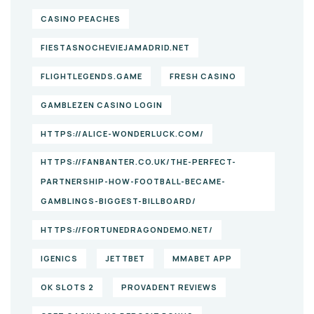
CASINO PEACHES
FIESTASNOCHEVIEJAMADRID.NET
FLIGHTLEGENDS.GAME
FRESH CASINO
GAMBLEZEN CASINO LOGIN
HTTPS://ALICE-WONDERLUCK.COM/
HTTPS://FANBANTER.CO.UK/THE-PERFECT-
PARTNERSHIP-HOW-FOOTBALL-BECAME-
GAMBLINGS-BIGGEST-BILLBOARD/
HTTPS://FORTUNEDRAGONDEMO.NET/
IGENICS
JETTBET
MMABET APP
OK SLOTS 2
PROVADENT REVIEWS