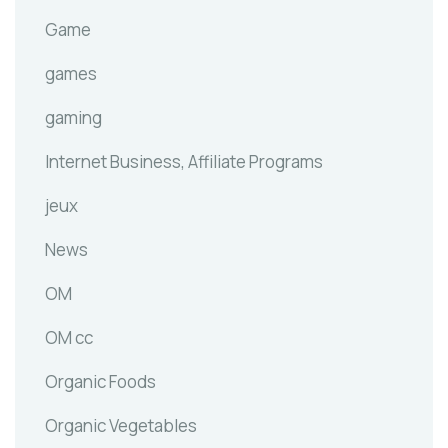
Game
games
gaming
Internet Business, Affiliate Programs
jeux
News
OM
OM cc
Organic Foods
Organic Vegetables