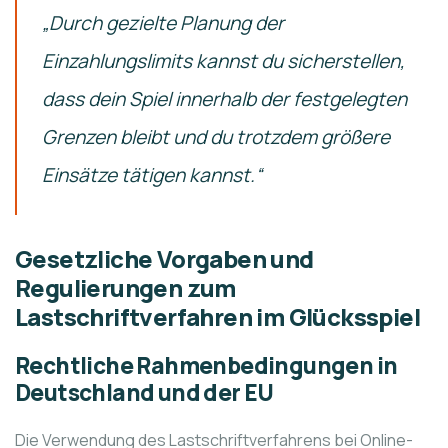
„Durch gezielte Planung der
Einzahlungslimits kannst du sicherstellen,
dass dein Spiel innerhalb der festgelegten
Grenzen bleibt und du trotzdem größere
Einsätze tätigen kannst.“
Gesetzliche Vorgaben und
Regulierungen zum
Lastschriftverfahren im Glücksspiel
Rechtliche Rahmenbedingungen in
Deutschland und der EU
Die Verwendung des Lastschriftverfahrens bei Online-