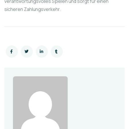
verantwortungsvolles Spielen und sorgt für einen
sicheren Zahlungsverkehr.