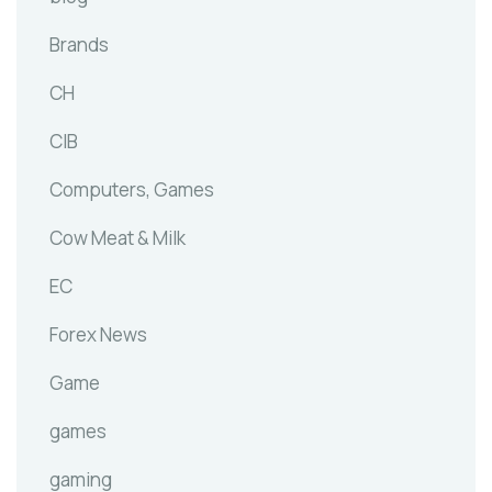
Brands
CH
CIB
Computers, Games
Cow Meat & Milk
EC
Forex News
Game
games
gaming