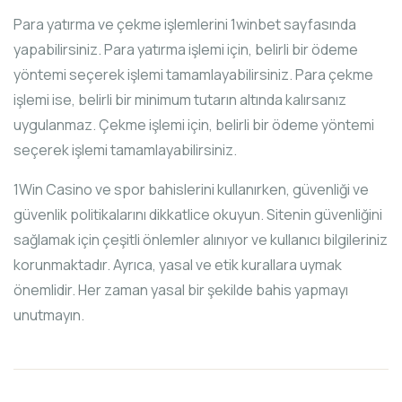
Para yatırma ve çekme işlemlerini 1winbet sayfasında
yapabilirsiniz. Para yatırma işlemi için, belirli bir ödeme
yöntemi seçerek işlemi tamamlayabilirsiniz. Para çekme
işlemi ise, belirli bir minimum tutarın altında kalırsanız
uygulanmaz. Çekme işlemi için, belirli bir ödeme yöntemi
seçerek işlemi tamamlayabilirsiniz.
1Win Casino ve spor bahislerini kullanırken, güvenliği ve
güvenlik politikalarını dikkatlice okuyun. Sitenin güvenliğini
sağlamak için çeşitli önlemler alınıyor ve kullanıcı bilgileriniz
korunmaktadır. Ayrıca, yasal ve etik kurallara uymak
önemlidir. Her zaman yasal bir şekilde bahis yapmayı
unutmayın.