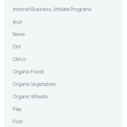
Internet Business, Affiliate Programs
jeux
News
OM
OM cc
Organic Foods
Organic Vegetables
Organic Wheats
Play
Post