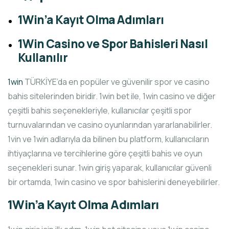
1Win’a Kayıt Olma Adımları
1Win Casino ve Spor Bahisleri Nasıl
Kullanılır
1win
TÜRKİYE’da en popüler ve güvenilir spor ve casino
bahis sitelerinden biridir. 1win bet ile, 1win casino ve diğer
çeşitli bahis seçenekleriyle, kullanıcılar çeşitli spor
turnuvalarından ve casino oyunlarından yararlanabilirler.
1vin ve 1win adlarıyla da bilinen bu platform, kullanıcıların
ihtiyaçlarına ve tercihlerine göre çeşitli bahis ve oyun
seçenekleri sunar. 1win giriş yaparak, kullanıcılar güvenli
bir ortamda, 1win casino ve spor bahislerini deneyebilirler.
1Win’a Kayıt Olma Adımları