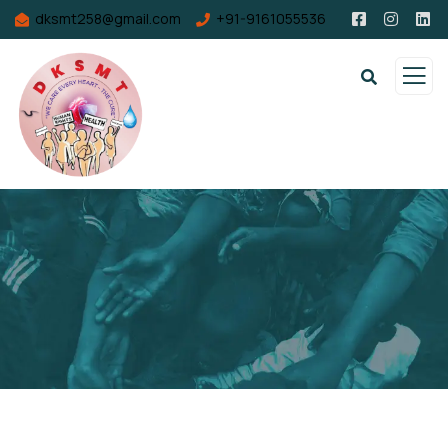
dksmt258@gmail.com
+91-9161055536