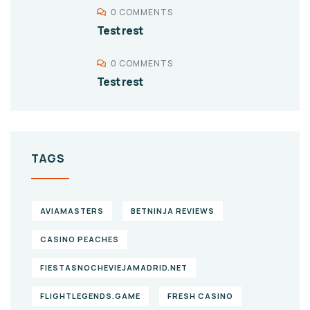
0 COMMENTS
Test rest
0 COMMENTS
Test rest
TAGS
AVIAMASTERS
BETNINJA REVIEWS
CASINO PEACHES
FIESTASNOCHEVIEJAMADRID.NET
FLIGHTLEGENDS.GAME
FRESH CASINO