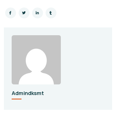
Admindksmt