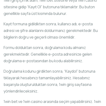
1win giriş için ilk adım, 1win bet sitesine veya 1win casino
sitesine gidip “Kayıt Ol” butonuna tıklamaktır. Bu buton
genellikle sayfa üst kısmında bulunur.
Kayıt formuna gidildikten sonra, kullanıcı adı, e-posta
adresi ve şifre alanlarını doldurmanız gerekmektedir. Bu
bilgilerin doğru ve geçerli olması önemlidir.
Formu dolduktan sonra, doğrulama kodu almanız
gerekmektedir. Genellikle e-posta adresinize gelen
doğrulama e-postasından bu kodu alabilirsiniz.
Doğrulama kodunu girdikten sonra, “Kaydol” butonuna
tıklayarak hesabınızı tamamlayabilirsiniz. Hesabınız
başarıyla oluşturulduktan sonra, 1win giriş sayfasına
yönlendirileceksiniz.
1win bet ve 1win casino arasında seçim yapabilirsiniz. 1win