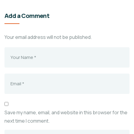
Add a Comment
Your email address will not be published.
Save my name, email, and website in this browser for the
next time I comment.