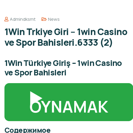
Admindksmt
News
1Win Trkiye Giri – 1win Casino
ve Spor Bahisleri.6333 (2)
1Win Türkiye Giriş – 1win Casino
ve Spor Bahisleri
▶️
OYNAMAK
Содержимое