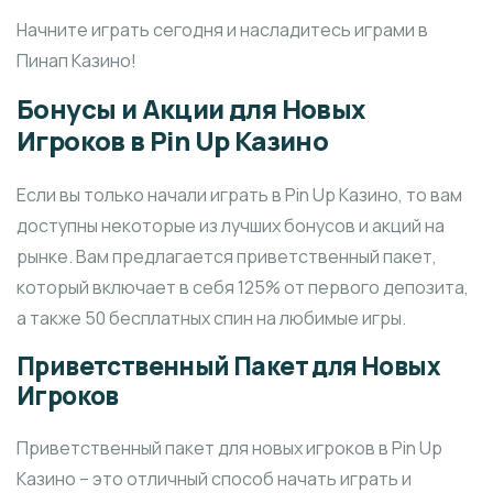
Начните играть сегодня и насладитесь играми в
Пинап Казино!
Бонусы и Акции для Новых
Игроков в Pin Up Казино
Если вы только начали играть в Pin Up Казино, то вам
доступны некоторые из лучших бонусов и акций на
рынке. Вам предлагается приветственный пакет,
который включает в себя 125% от первого депозита,
а также 50 бесплатных спин на любимые игры.
Приветственный Пакет для Новых
Игроков
Приветственный пакет для новых игроков в Pin Up
Казино – это отличный способ начать играть и