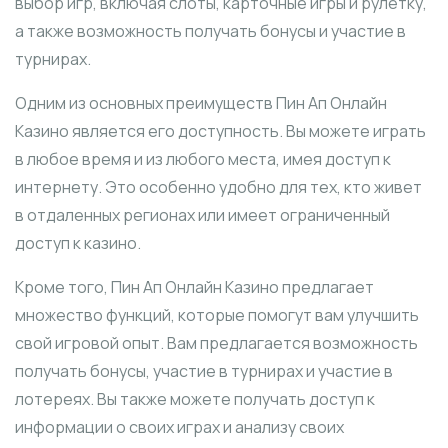
выбор игр, включая слоты, карточные игры и рулетку,
а также возможность получать бонусы и участие в
турнирах.
Одним из основных преимуществ Пин Ап Онлайн
Казино является его доступность. Вы можете играть
в любое время и из любого места, имея доступ к
интернету. Это особенно удобно для тех, кто живет
в отдаленных регионах или имеет ограниченный
доступ к казино.
Кроме того, Пин Ап Онлайн Казино предлагает
множество функций, которые помогут вам улучшить
свой игровой опыт. Вам предлагается возможность
получать бонусы, участие в турнирах и участие в
лотереях. Вы также можете получать доступ к
информации о своих играх и анализу своих