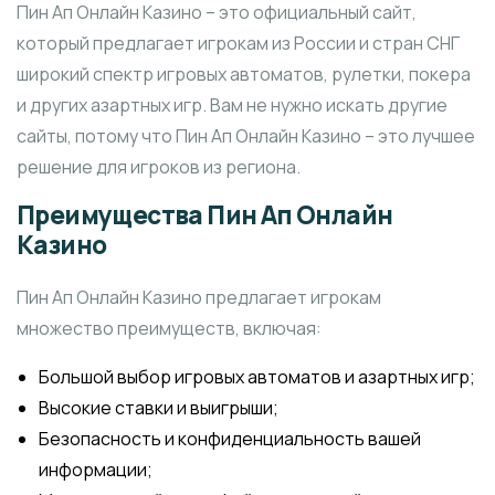
Пин Ап Онлайн Казино – это официальный сайт,
который предлагает игрокам из России и стран СНГ
широкий спектр игровых автоматов, рулетки, покера
и других азартных игр. Вам не нужно искать другие
сайты, потому что Пин Ап Онлайн Казино – это лучшее
решение для игроков из региона.
Преимущества Пин Ап Онлайн
Казино
Пин Ап Онлайн Казино предлагает игрокам
множество преимуществ, включая:
Большой выбор игровых автоматов и азартных игр;
Высокие ставки и выигрыши;
Безопасность и конфиденциальность вашей
информации;