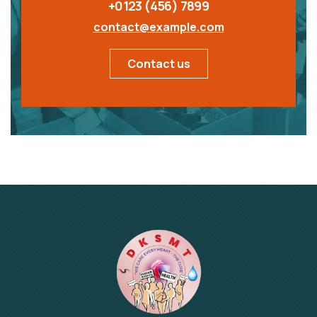
+0123 (456) 7899
contact@example.com
Contact us