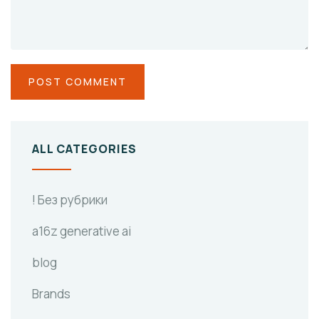
ALL CATEGORIES
! Без рубрики
a16z generative ai
blog
Brands