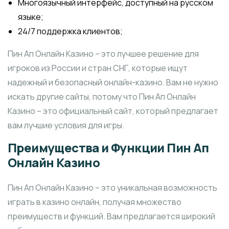
Многоязычный интерфейс, доступный на русском
языке;
24/7 поддержка клиентов;
Пин Ап Онлайн Казино – это лучшее решение для
игроков из России и стран СНГ, которые ищут
надежный и безопасный онлайн-казино. Вам не нужно
искать другие сайты, потому что Пин Ап Онлайн
Казино – это официальный сайт, который предлагает
вам лучшие условия для игры.
Преимущества и Функции Пин Ап
Онлайн Казино
Пин Ап Онлайн Казино – это уникальная возможность
играть в казино онлайн, получая множество
преимуществ и функций. Вам предлагается широкий