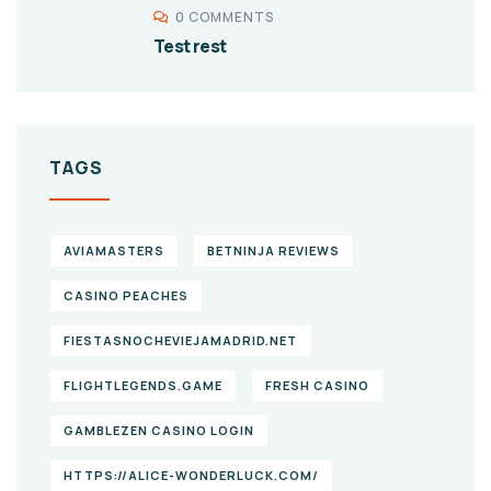
0 COMMENTS
Test rest
TAGS
AVIAMASTERS
BETNINJA REVIEWS
CASINO PEACHES
FIESTASNOCHEVIEJAMADRID.NET
FLIGHTLEGENDS.GAME
FRESH CASINO
GAMBLEZEN CASINO LOGIN
HTTPS://ALICE-WONDERLUCK.COM/