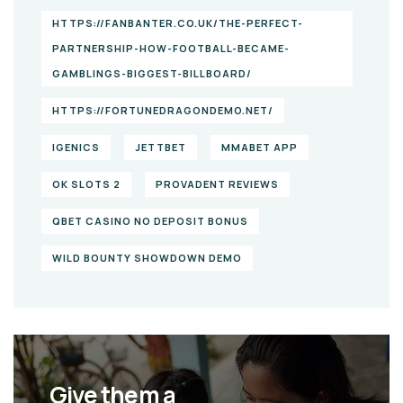
HTTPS://FANBANTER.CO.UK/THE-PERFECT-
PARTNERSHIP-HOW-FOOTBALL-BECAME-
GAMBLINGS-BIGGEST-BILLBOARD/
HTTPS://FORTUNEDRAGONDEMO.NET/
IGENICS
JETTBET
MMABET APP
OK SLOTS 2
PROVADENT REVIEWS
QBET CASINO NO DEPOSIT BONUS
WILD BOUNTY SHOWDOWN DEMO
Give them a