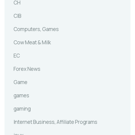
CH
CIB
Computers, Games
Cow Meat & Milk
EC
Forex News
Game
games
gaming
Internet Business, Affiliate Programs