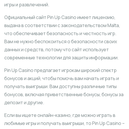
игры и развлечений.
Официальный сайт Pin Up Casino имеет лицензию,
выдана в соответствии с законодательством Malta,
что обеспечивает безопасность и честность игр.
Вам не нужно беспокоиться о безопасности своих
данных и средств, потому что сайт использует
современные технологии для защиты информации.
Pin Up Casino предлагает игрокам широкий спектр
бонусов и акций, чтобы помочь вам начать играть и
получать выигрыши. Вам доступны различные типы
бонусов, включая приветственные бонусы, бонусы за
депозит и другие.
Если вы ищете онлайн-казино, где можно играть в
любимые игры и получать выигрыши, то Pin Up Casino –