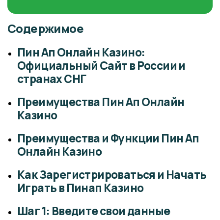
Содержимое
Пин Ап Онлайн Казино:
Официальный Сайт в России и
странах СНГ
Преимущества Пин Ап Онлайн
Казино
Преимущества и Функции Пин Ап
Онлайн Казино
Как Зарегистрироваться и Начать
Играть в Пинап Казино
Шаг 1: Введите свои данные