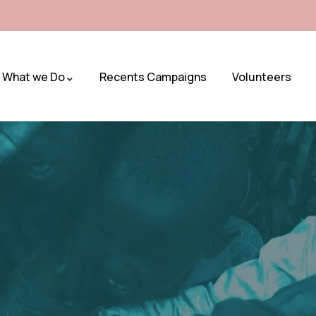
What we Do
Recents Campaigns
Volunteers