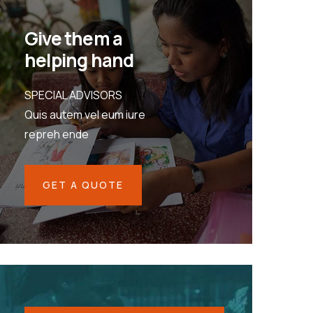
Give them a
helping hand
SPECIAL ADVISORS
Quis autem vel eum iure
repreh ende
GET A QUOTE