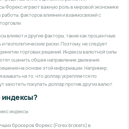
сы Форекс играют важную роль в мировой экономике
 работы, факторов влияния и взаимосвязей с
торговли.
рсы влияют и другие факторы, такие как процентные
 и геополитические риски. Поэтому, не следует
принятии торговых решений. Индексы валютной силы
 хотят оценить общее направление движения
решения на основе этой информации. Например,
казывать на то, что доллар укрепляется по
т захотеть покупать доллар против других валют.
 индексы?
учших брокеров Форекс (Forex brokers) в