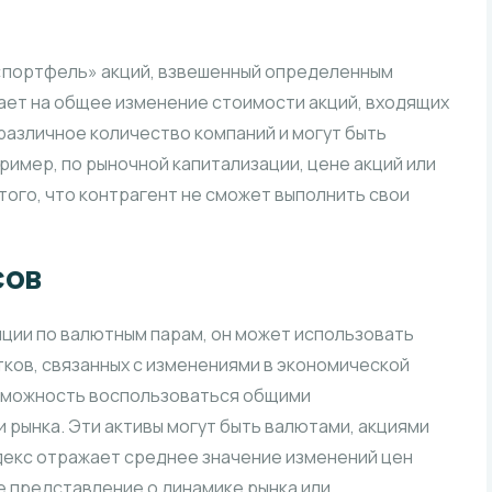
 «портфель» акций, взвешенный определенным
ает на общее изменение стоимости акций, входящих
 различное количество компаний и могут быть
ример, по рыночной капитализации, цене акций или
 того, что контрагент не сможет выполнить свои
сов
ции по валютным парам, он может использовать
ков, связанных с изменениями в экономической
озможность воспользоваться общими
рынка. Эти активы могут быть валютами, акциями
декс отражает среднее значение изменений цен
е представление о динамике рынка или