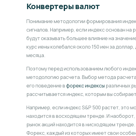
Конвертеры валют
Понимание методологии формирования индекс
сигналов. Например, если индекс основан на 
будут оказывать большее влияние на значение
курс иены колебался около 150 иен за доллар,
месяца.
Поэтому перед использованием любого индек
методологию расчета. Выбор метода расчета
его поведение в
форекс индексы
различных ры
рассчитывается индекс, которым вы собирает
Например, если индекс S&P 500 растет, это мо
находится в восходящем тренде. И наоборот, 
рынок акций находится в нисходящем тренде.
Форекс, каждый из которых имеет свои особе