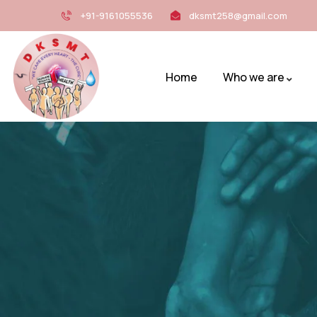
+91-9161055536
dksmt258@gmail.com
Home
Who we are