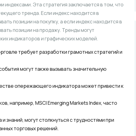
и индексами. Эта стратегия заключается в том, что
екущего тренда. Если индекс находится в
ать позиции на покупку, а если индекс находится в
вать позиции на продажу. Тренды могут
ких индикаторов и графических моделей.
рговле требует разработки грамотных стратегий и
 события могут также вызывать значительную
ачестве опережающего индикатора может привести к
ов, например, MSCI Emerging Markets Index, часто
и знаний, могут столкнуться с трудностями при
анных торговых решений.