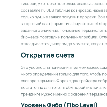
тикеров, у которых несколько знаков в основн
составляет 0,01. В таблице котировок, называ
только лучшие заявки покупки и продажи. Во
в торговой платформе типа buy stop и sell s
заданного значения. Понимание терминологи
биржевой торговли и получения прибыли. От
откладывается дилером до момента, когда цен
Открытие счета
Это удобно для понимания при межъязыковом 
много определений только для того, чтобы п
словаре терминов Форекс для трейдера собр
достаточно для того, чтобы перейти к начальн
трейдинге нужно именно с освоения термино
Уровень Фибо (Fibo Level)