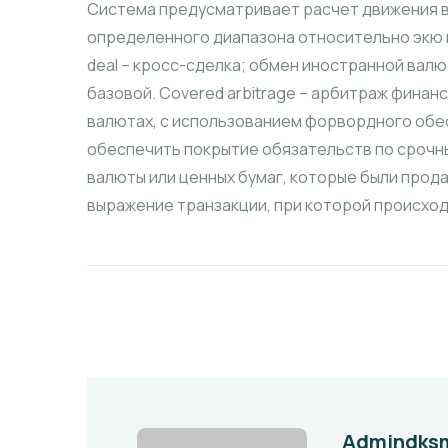
Система предусматривает расчет движения в
определенного диапазона относительно экю и
deal – кросс-сделка; обмен иностранной валю
базовой. Covered arbitrage – арбитраж фина
валютах, с использованием форвордного обес
обеспечить покрытие обязательств по срочн
валюты или ценных бумаг, которые были прода
выражение транзакции, при которой происход
Admindks