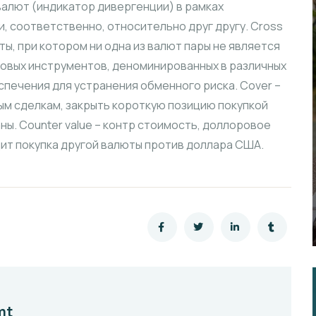
алют (индикатор дивергенции) в рамках
, соответственно, относительно друг другу. Cross
ты, при котором ни одна из валют пары не является
нсовых инструментов, деноминированных в различных
печения для устранения обменного риска. Cover –
ым сделкам, закрыть короткую позицию покупкой
ны. Counter value – контр стоимость, доллоровое
ит покупка другой валюты против доллара США.
mt