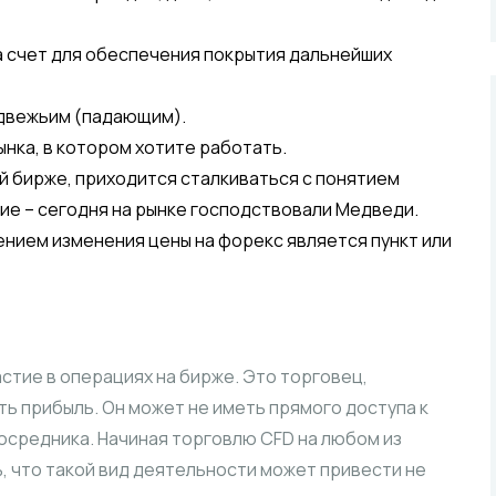
а счет для обеспечения покрытия дальнейших
едвежьим (падающим).
нка, в котором хотите работать.
й бирже, приходится сталкиваться с понятием
ие – сегодня на рынке господствовали Медведи.
ением изменения цены на форекс является пункт или
стие в операциях на бирже. Это торговец,
ь прибыль. Он может не иметь прямого доступа к
осредника. Начиная торговлю CFD на любом из
, что такой вид деятельности может привести не