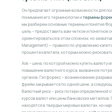
Он предлагает огромные возможности для пол
понимания его терминологии и
термины форе
мы разберем основные термины и понятия Фор
цель – предоставить вам четкое и понятное 
ориентироваться в этом сложном, но захват
Management) — правило по управлению капи
процента капитала, которым можно рисковат
Ask – цена, по которой можно купить валюту и
повышение валютного курса, вызванное потре
органов. Гэп форекс – возникновение разрыв
фрейм закрывается по одной цене, а следующ
Валютный риск – риск потери определенной 
курсов валют или цены банковских металлов.
находятся в твердых мировых валютах, но на