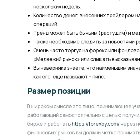
нескольких недель.
Количество денег, внесенных трейдером н
операций.
Тренд может быть бычьим (растущим) и м
Также необходимо следить за новостями ры
Очень часто торгуя на форекс или фондово
«Медвежий рынок» или слышать высказыван
Вы наверняка знаете, что наименьшим знач
как его, еще называют – пипс.
Размер позиции
В широком смысле это лицо, принимающее уча
работающий самостоятельно с целью получит
бирже и работать
https://forexby.com/
через п
финансовых рынков вы должны четко понимать