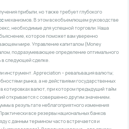
учения прибыли, но также требует глубокого
кс
механизмов. В этом всеобъемлющем руководстве
екс, необходимые для успешной торговли. Наша
объяснение, которое поможет вам уверенно
ывающем мире. Управление капиталом (Money
талом, подразумевающее определение оптимального
ь в следующей сделке.
ли инструмент. Appreciation – ревальвация валюты;
бностями рынка, а не действиями государственных
а в котировках валют, при котором предыдущий тайм
ий открывается с совершенно другим значением.
суммы в результате неблагоприятного изменения
 Практически все резервы национальных банков
ряду с данным термином часто встречается и