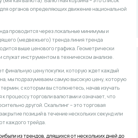
y (мягкая валюта). Валютная корзина – это список
 для органов определяющих движение национальной
енда проводится через локальные минимумы и
дящего (медвежьего) тренда линия тренда
ходится выше ценового графика. Геометрически
и служат инструментом в техническом анализе.
ает финальную цену покупки, которую ждет каждый
ена, мы подразумеваем самую высокую цену, которую
 термин, с которым вы столкнетесь, начав изучать
я к процессу торговли валютами и означает, что
сительно другой. Скальпинг – это торговая
закрытие позиций в течение нескольких секунд или
от каждого трейда.
ибыли из трендов, длящихся от нескольких дней до