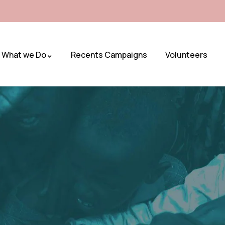
What we Do
Recents Campaigns
Volunteers