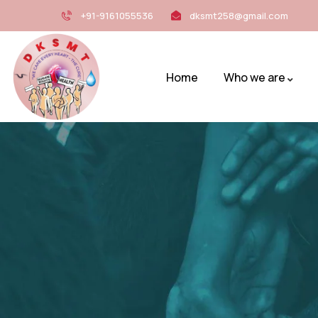
+91-9161055536
dksmt258@gmail.com
Home
Who we are