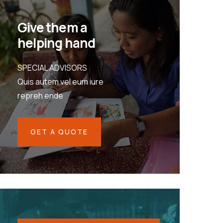
Give them a
helping hand
SPECIAL ADVISORS
Quis autem vel eum iure
repreh ende
GET A QUOTE