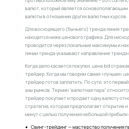
противоположное ему значение – soft currenc
валют, который является основополагающим
валюты в отношении других валютных курсов.
Для восходящего (бычьего) тренда линия тр
находится ниже ценового графика. Для нисхо
проводится через локальные максимумы и на
линии тренда указывают направление тренда 
Когда дело касается покупки, цена bid отраж
трейдер. Когда мы говорим самая «лучшая» ц
трейдер готов заплатить. По сути, это первый
азы рынков. Термин “валютная пара” относитс
трейдер покупает и продает одну валюту отно
стратегия, которая предполагает открытие и 
минут с целью получения небольшой прибыли 
Свинг-трейдинг — мастерство получения пр