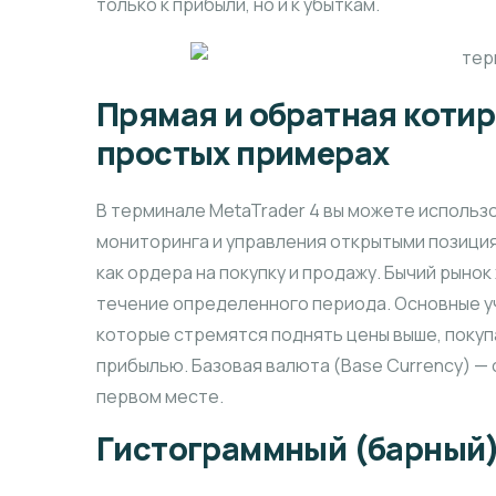
только к прибыли, но и к убыткам.
Прямая и обратная котир
простых примерах
В терминале MetaTrader 4 вы можете использ
мониторинга и управления открытыми позици
как ордера на покупку и продажу. Бычий рыно
течение определенного периода. Основные уч
которые стремятся поднять цены выше, покуп
прибылью. Базовая валюта (Base Currency) —
первом месте.
Гистограммный (барный)