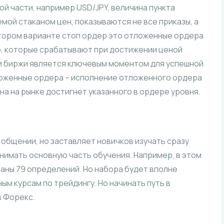
ой части, например USD/JPY, величина пункта
емой стаканом цен, показываются не все приказы, а
 втором варианте стоп ордер это отложенные ордера
top, которые срабатывают при достижении ценой
и биржи является ключевым моментом для успешной
ложенные ордера – исполнение отложенного ордера
а на рынке достигнет указанного в ордере уровня.
общении, но заставляет новичков изучать сразу
онимать основную часть обучения. Например, в этом
аны 79 определений. Но набора будет вполне
ым курсам по трейдингу. Но начинать путь в
в Форекс.